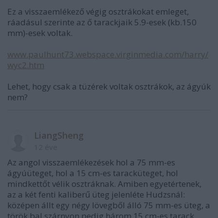
Ez a visszaemlékező végig osztrákokat emleget,
ráadásul szerinte az ő tarackjaik 5.9-esek (kb.150
mm)-esek voltak.
www.paulhunt73.webspace.virginmedia.com/harry/
wyc2.htm
Lehet, hogy csak a tüzérek voltak osztrákok, az ágyúk
nem?
LiangSheng
12 éve
Az angol visszaemlékezések hol a 75 mm-es
ágyúüteget, hol a 15 cm-es taracküteget, hol
mindkettőt vélik osztráknak. Amiben egyetértenek,
az a két fenti kaliberű üteg jelenléte Hudzsnál:
középen állt egy négy lövegből álló 75 mm-es üteg, a
török bal szárnyon pedig három 15 cm-es tarack.