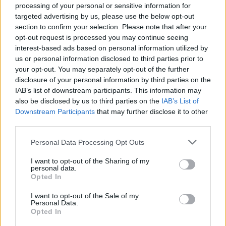
processing of your personal or sensitive information for
Worcestershire Yeomanry sapkajelvénye
targeted advertising by us, please use the below opt-out
(forrás: www.qcmilitaria.com)
section to confirm your selection. Please note that after your
opt-out request is processed you may continue seeing
Az alakulata történetének utánanézve kiderült még
interest-based ads based on personal information utilized by
egy érdekesség: Worcestershire Yeomanry egy része
us or personal information disclosed to third parties prior to
ott volt az 1917. november 8-án a palesztinai Huj
your opt-out. You may separately opt-out of the further
mellett végrehajtott lovasrohamban. Ezt az
disclosure of your personal information by third parties on the
eseményt a brit történetírás az egyik utolsó
IAB’s list of downstream participants. This information may
lovasrohamként tartja számon – a legutolsót, amikor
also be disclosed by us to third parties on the
IAB’s List of
brit lovasság kiépített ellenséges állások ellen hajtott
Downstream Participants
that may further disclose it to other
végre támadást. Azt a bizonyos állást pedig török
third parties.
gyalogosok, valamint német és osztrák–magyar
Please note that this website/app uses one or more Google
Personal Data Processing Opt Outs
tüzérek védték.
services and may gather and store information including but
not limited to your visit or usage behaviour. You may click to
I want to opt-out of the Sharing of my
personal data.
grant or deny consent to Google and its third-party tags to
Opted In
use your data for below specified purposes in below Google
consent section.
I want to opt-out of the Sale of my
Personal Data.
Opted In