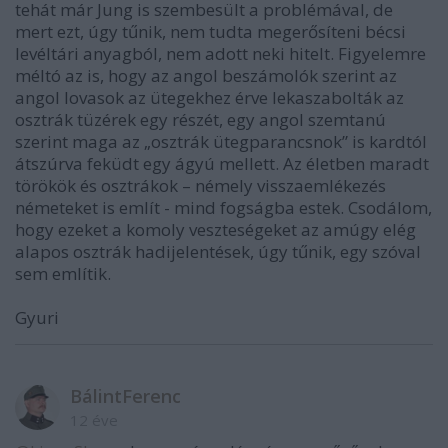
tehát már Jung is szembesült a problémával, de
mert ezt, úgy tűnik, nem tudta megerősíteni bécsi
levéltári anyagból, nem adott neki hitelt. Figyelemre
méltó az is, hogy az angol beszámolók szerint az
angol lovasok az ütegekhez érve lekaszabolták az
osztrák tüzérek egy részét, egy angol szemtanú
szerint maga az „osztrák ütegparancsnok” is kardtól
átszúrva feküdt egy ágyú mellett. Az életben maradt
törökök és osztrákok – némely visszaemlékezés
németeket is említ - mind fogságba estek. Csodálom,
hogy ezeket a komoly veszteségeket az amúgy elég
alapos osztrák hadijelentések, úgy tűnik, egy szóval
sem említik.
Gyuri
BálintFerenc
12 éve