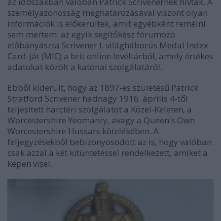
az időszakban valóban Patrick Scrivenernek hívták. A
személyazonosság meghatározásával viszont olyan
információk is előkerültek, amit egyébként remélni
sem mertem: az egyik segítőkész fórumozó
előbányászta Scrivener I. világháborús Medal Index
Card-ját (MIC) a brit online levéltárból, amely értékes
adatokat közölt a katonai szolgálatáról.
Ebből kiderült, hogy az 1897-es születésű Patrick
Stratford Scrivener hadnagy 1916. április 4-től
teljesített harctéri szolgálatot a Közel-Keleten, a
Worcestershire Yeomanry, avagy a Queen's Own
Worcestershire Hussars kötelékében. A
feljegyzésekből bebizonyosodott az is, hogy valóban
csak azzal a két kitüntetéssel rendelkezett, amiket a
képen visel.