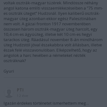
voltak osztrák-magyar tüzérek. Mindössze néhány
angol katona említi visszaemlékezéseiben a ”75 mm-
es osztrák üteget” Hudzsnál. Ilyen kaliberű osztrák-
magyar üteg azonban ekkor egész Palesztinában
nem volt. A gázai fronton 1917 novemberében
összesen három osztrák-magyar üteg harcolt, egy
10,4 cm-es ágyúüteg, illetve két 10 cm-es hegyi
tarackos üteg. Ráadásul november 8-án mindhárom
üteg Hudzstól jóval északabbra volt állásban, illetve
észak felé visszavonulóban. Elképzelhető, hogy az
angolok a harc hevében a németeket nézték
osztráknak?
Gyuri
PTI
12 éve
Igazán érdekes történetet ismerhettem meg...