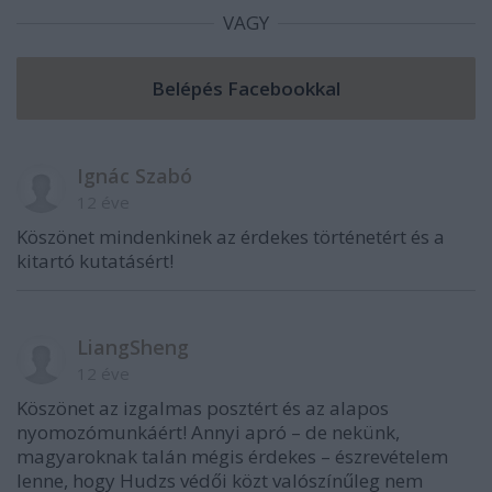
VAGY
Ignác Szabó
12 éve
Köszönet mindenkinek az érdekes történetért és a
kitartó kutatásért!
LiangSheng
12 éve
Köszönet az izgalmas posztért és az alapos
nyomozómunkáért! Annyi apró – de nekünk,
magyaroknak talán mégis érdekes – észrevételem
lenne, hogy Hudzs védői közt valószínűleg nem