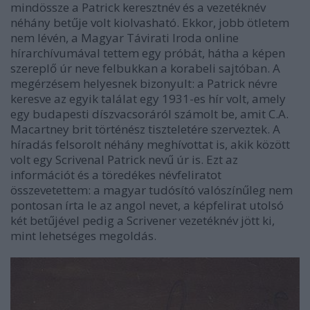
mindössze a Patrick keresztnév és a vezetéknév
néhány betűje volt kiolvasható. Ekkor, jobb ötletem
nem lévén, a Magyar Távirati Iroda online
hírarchívumával tettem egy próbát, hátha a képen
szereplő úr neve felbukkan a korabeli sajtóban. A
megérzésem helyesnek bizonyult: a Patrick névre
keresve az egyik találat egy 1931-es hír volt, amely
egy budapesti díszvacsoráról számolt be, amit C.A.
Macartney brit történész tiszteletére szerveztek. A
híradás felsorolt néhány meghívottat is, akik között
volt egy Scrivenal Patrick nevű úr is. Ezt az
információt és a töredékes névfeliratot
összevetettem: a magyar tudósító valószínűleg nem
pontosan írta le az angol nevet, a képfelirat utolsó
két betűjével pedig a Scrivener vezetéknév jött ki,
mint lehetséges megoldás.