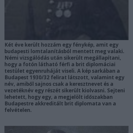
Két éve került hozzám egy fénykép, amit egy
budapesti lomtalanításból mentett meg valaki.
Némi vizsgálódás után sikerült megállapítani,
hogy a fotón látható férfi a brit diplomáciai
testület egyenruháját viseli. A kép sarkában a
Budapest 1930/32 felirat látszott, valamint egy
név, amiből sajnos csak a keresztnevet és a
vezetéknév egy részét sikerült kiolvasni. Sejteni
lehetett, hogy egy, a megjelölt időszakban
Budapestre akkreditált brit diplomata van a
felvételen.