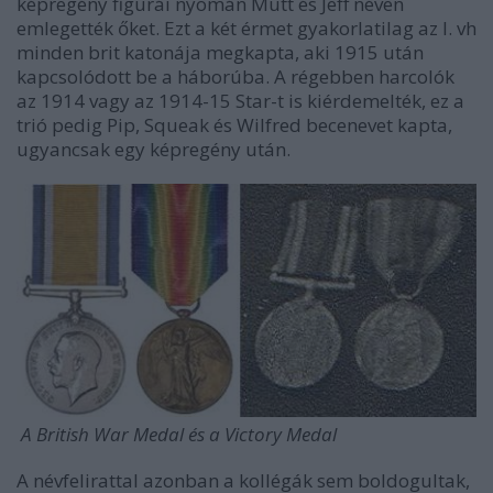
képregény figurái nyomán Mutt és Jeff néven
emlegették őket. Ezt a két érmet gyakorlatilag az I. vh
minden brit katonája megkapta, aki 1915 után
kapcsolódott be a háborúba. A régebben harcolók
az 1914 vagy az 1914-15 Star-t is kiérdemelték, ez a
trió pedig Pip, Squeak és Wilfred becenevet kapta,
ugyancsak egy képregény után.
A British War Medal és a Victory Medal
A névfelirattal azonban a kollégák sem boldogultak,