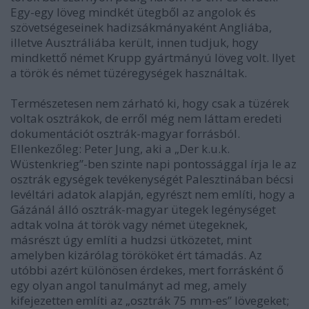
Egy-egy löveg mindkét ütegből az angolok és
szövetségeseinek hadizsákmányaként Angliába,
illetve Ausztráliába került, innen tudjuk, hogy
mindkettő német Krupp gyártmányú löveg volt. Ilyet
a török és német tüzéregységek használtak.
Természetesen nem zárható ki, hogy csak a tüzérek
voltak osztrákok, de erről még nem láttam eredeti
dokumentációt osztrák-magyar forrásból.
Ellenkezőleg: Peter Jung, aki a „Der k.u.k.
Wüstenkrieg”-ben szinte napi pontossággal írja le az
osztrák egységek tevékenységét Palesztinában bécsi
levéltári adatok alapján, egyrészt nem említi, hogy a
Gázánál álló osztrák-magyar ütegek legénységet
adtak volna át török vagy német ütegeknek,
másrészt úgy említi a hudzsi ütközetet, mint
amelyben kizárólag törököket ért támadás. Az
utóbbi azért különösen érdekes, mert forrásként ő
egy olyan angol tanulmányt ad meg, amely
kifejezetten említi az „osztrák 75 mm-es” lövegeket;