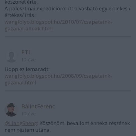
köszönet érte.
A palesztinai expedícióról itt olvasható egy érdekes /
értékes/ írás :
wangfolyo.blogspot.hu/2010/07/csapataink-
gazanal-allnak.html
PTI
12 éve
Hopp ez lemaradt:
wangfolyo.blogspot.hu/2008/09/csapataink-
gazanal.html
BálintFerenc
12 éve
@LiangSheng
: Köszönöm, bevallom enneka részének
nem néztem utána.