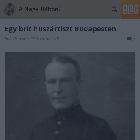
A Nagy Háború
Egy brit huszártiszt Budapesten
BálintFerenc
•
2014. február 21.
7