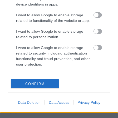
device identifiers in apps.
(forrás: warwickshire-yeomanry-museum.co.uk)
I want to allow Google to enable storage
A támadás végül sikerrel járt, de a britek
related to functionality of the website or app.
halottakban és sebesültekben majdnem 70 főt
vesztettek, és 100 lovat, úgy hogy a rohamban
I want to allow Google to enable storage
összesen 170 katona vett részt. A Worcestershire
related to personalization.
Yeomanry 96 támadójából 17-en hősi halált haltak,
35-en megsebesültek. Kilenc tisztjükből kettő elesett
I want to allow Google to enable storage
és négy megsebesült. Hogy Scrivener hadnagy részt
related to security, including authentication
vett-e a támadásban, azt sajnos nem sikerült
functionality and fraud prevention, and other
kideríteni.
user protection.
A háború után Scrivener diplomáciai szolgálatba
lépett, így került Magyarországra. Később is a
CONFIRM
pályán maradt, az 50-es években ő volt Nagy-
Britannia svájci nagykövete, ekkor már lovagi
címmel is rendelkezett. 1966-ban halt meg.
Data Deletion
Data Access
Privacy Policy