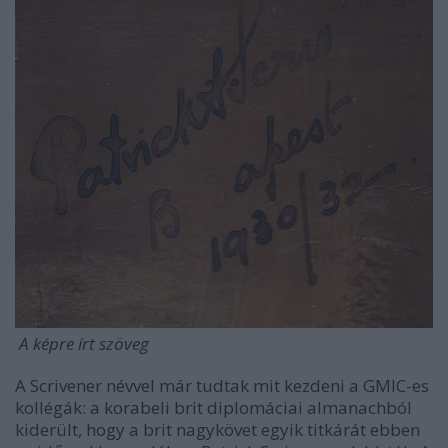
A képre írt szöveg
A Scrivener névvel már tudtak mit kezdeni a GMIC-es
kollégák: a korabeli brit diplomáciai almanachból
kiderült, hogy a brit nagykövet egyik titkárát ebben