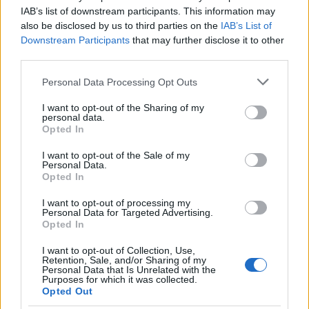
IAB’s list of downstream participants. This information may
Örülök, hogy az éppen ”kiönteni készülő”
also be disclosed by us to third parties on the
IAB’s List of
beszélgetést végül sikerült visszaterelni a medrébe.
Downstream Participants
that may further disclose it to other
Számomra az itteni eszmecsere felért egy jó
third parties.
hangulatú történelem órával. Több dolog
világosabb lett előttem, mint azelőtt volt.
Please note that this website/app uses one or more Google
Personal Data Processing Opt Outs
services and may gather and store information including but
not limited to your visit or usage behaviour. You may click to
I want to opt-out of the Sharing of my
personal data.
grant or deny consent to Google and its third-party tags to
Trájer János
Opted In
use your data for below specified purposes in below Google
12 éve
consent section.
I want to opt-out of the Sale of my
Personal Data.
@PollmannFerenc
: Rendben!
Opted In
I want to opt-out of processing my
Personal Data for Targeted Advertising.
Trájer János
Opted In
12 éve
I want to opt-out of Collection, Use,
@PintérTamás
: Tamás, ha ez gondot okoz, legyen
Retention, Sale, and/or Sharing of my
Personal Data that Is Unrelated with the
szíve törölje az utolsó bejegyzésem, bár én csak
Purposes for which it was collected.
Cicerót idéztem, ezek szerint Őt is törölni kellene a
Opted Out
történelemből!