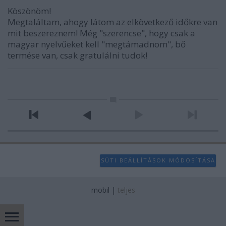
Köszönöm!
Megtaláltam, ahogy látom az elkövetkező időkre van
mit beszereznem! Még "szerencse", hogy csak a
magyar nyelvűeket kell "megtámadnom", bő
termése van, csak gratulálni tudok!
SÜTI BEÁLLÍTÁSOK MÓDOSÍTÁSA
mobil
|
teljes