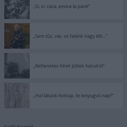
„Si, si, casa, evviva la pace!”
„Sem tűz, vas, se falánk nagy idő…”
„Rettenetes hírek jöttek hazulról”
„Hol látunk holnap, te lenyugvó nap?”
Szólj hozzá!