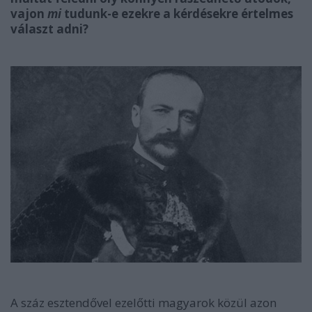
vajon
mi
tudunk-e ezekre a kérdésekre értelmes
választ adni?
A száz esztendővel ezelőtti magyarok közül azon