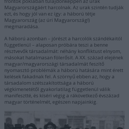
frontok poklában tulajdonképpen az urak
Magyarországáért harcolnak. Az urak szintén tudják
ezt, és hogy jól van ez így: a háború tétje
Magyarország (az úri Magyarország!)
megmaradása.
A háború azonban – jórészt a harcolók szándékaitól
függetlenül – alaposan próbára teszi a benne
résztvevők társadalmát: néhány konfliktust elnyom,
másokat hatalmasan fölerősít. A XX. század elejének
magyar/magyarországi társadalmát feszítő
nyomasztó problémák a háború hatására mint érett
kelések fakadnak fel. A szörnyű ebben az, hogy a
társadalom szétszakítottsága a háború
végkimenetétől gyakorlatilag függetlenül válik
manifesztté, és kíséri végig a rákövetkező évszázad
magyar történelmét, egészen napjainkig.