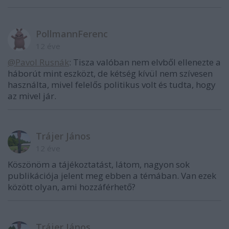
PollmannFerenc
12 éve
@Pavol Rusnák
: Tisza valóban nem elvből ellenezte a
háborút mint eszközt, de kétség kívül nem szívesen
használta, mivel felelős politikus volt és tudta, hogy
az mivel jár.
Trájer János
12 éve
Köszönöm a tájékoztatást, látom, nagyon sok
publikációja jelent meg ebben a témában. Van ezek
között olyan, ami hozzáférhető?
Trájer János