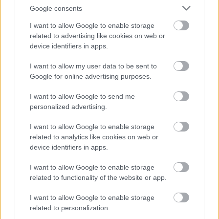
Google consents
I want to allow Google to enable storage
Trájer János
related to advertising like cookies on web or
device identifiers in apps.
12 éve
@PollmannFerenc
: tekintsük meg nem történtnek a
I want to allow my user data to be sent to
25.- bejegyzésem: szerintem nincs igaza Christopher
Google for online advertising purposes.
Clarknak, egy háború megindításának eldöntéséhez
biztosan komoly előzetes elemzéseket kell megtenni,
I want to allow Google to send me
az ember még azt is megvitatja magába, milyen
personalized advertising.
gyümölcsfát készül vásárolni, milyen lesz a termése,
I want to allow Google to enable storage
stb. A diplomáciának mindenre kiterjedően köröket
related to analytics like cookies on web or
kellett futnia a háború megindítását megelőzően,
device identifiers in apps.
erre írtam fentebb, komoly jelek mutattak arra, hogy
előbb - utóbb mindenképp ki fog törni, kérdés, ha
I want to allow Google to enable storage
később, akkor milyen pozícióba kerültünk volna?
related to functionality of the website or app.
Kétségtelen, a Monarchia nem volt felkészülve
hadianyag és fegyverzet terén kellőképpen. Megint
I want to allow Google to enable storage
visszakanyarodok Napoleonhoz:tüzértiszt létére ő is
related to personalization.
elfejeltette fejleszteni a tüzérségét (sokkal gyengébb