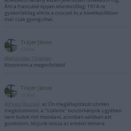
Ám a franciáké éppen ellenkezőleg: 1914-re
gyakorlatilag elérte a csúcsot és a következőkben
már csak gyengülhet.
Trájer János
12 éve
@Moticska Tihamér
:
Köszönöm a megerősítést!
Trájer János
12 éve
@Pavol Rusnák
: az Ön megállapítását szintén
megköszönöm, a "szálemi" boszorkányok ügyében
nem tudok mit mondani, azonban valóban azt
gondolom, térjünk vissza az eredeti témára.