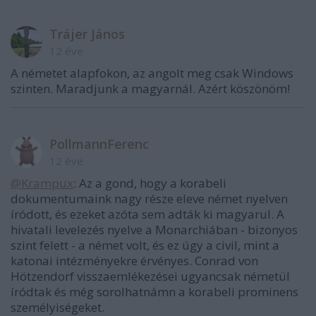
Trájer János
12 éve
A németet alapfokon, az angolt meg csak Windows
szinten. Maradjunk a magyarnál. Azért köszönöm!
PollmannFerenc
12 éve
@Krampux
: Az a gond, hogy a korabeli
dokumentumaink nagy része eleve német nyelven
íródott, és ezeket azóta sem adták ki magyarul. A
hivatali levelezés nyelve a Monarchiában - bizonyos
szint felett - a német volt, és ez úgy a civil, mint a
katonai intézményekre érvényes. Conrad von
Hötzendorf visszaemlékezései ugyancsak németül
íródtak és még sorolhatnámn a korabeli prominens
személyiségeket.