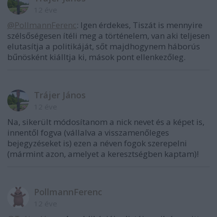
12 éve
@PollmannFerenc
: Igen érdekes, Tiszát is mennyire
szélsőségesen ítéli meg a történelem, van aki teljesen
elutasítja a politikáját, sőt majdhogynem háborús
bűnösként kiálltja ki, mások pont ellenkezőleg.
Trájer János
12 éve
Na, sikerült módosítanom a nick nevet és a képet is,
innentől fogva (vállalva a visszamenőleges
bejegyzéseket is) ezen a néven fogok szerepelni
(mármint azon, amelyet a keresztségben kaptam)!
PollmannFerenc
12 éve