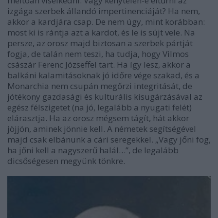
méltóan viselkedni. Vagy kénytelen-e eltűrni az
izgága szerbek állandó impertinenciáját? Ha nem,
akkor a kardjára csap. De nem úgy, mint korábban:
most ki is rántja azt a kardot, és le is sújt vele. Na
persze, az orosz majd biztosan a szerbek pártját
fogja, de talán nem teszi, ha tudja, hogy Vilmos
császár Ferenc Józseffel tart. Ha így lesz, akkor a
balkáni kalamitásoknak jó időre vége szakad, és a
Monarchia nem csupán megőrzi integritását, de
jótékony gazdasági és kulturális kisugárzásával az
egész félszigetet (na jó, legalább a nyugati felét)
elárasztja. Ha az orosz mégsem tágít, hát akkor
jöjjön, aminek jönnie kell. A németek segítségével
majd csak elbánunk a cári seregekkel. „Vagy jőni fog,
ha jőni kell a nagyszerű halál…”, de legalább
dicsőségesen megyünk tönkre.