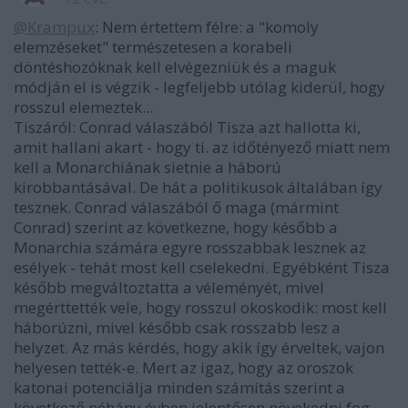
@Krampux
: Nem értettem félre: a "komoly
elemzéseket" természetesen a korabeli
döntéshozóknak kell elvégezniük és a maguk
módján el is végzik - legfeljebb utólag kiderül, hogy
rosszul elemeztek...
Tiszáról: Conrad válaszából Tisza azt hallotta ki,
amit hallani akart - hogy ti. az időtényező miatt nem
kell a Monarchiának sietnie a háború
kirobbantásával. De hát a politikusok általában így
tesznek. Conrad válaszából ő maga (mármint
Conrad) szerint az következne, hogy később a
Monarchia számára egyre rosszabbak lesznek az
esélyek - tehát most kell cselekedni. Egyébként Tisza
később megváltoztatta a véleményét, mivel
megérttették vele, hogy rosszul okoskodik: most kell
háborúzni, mivel később csak rosszabb lesz a
helyzet. Az más kérdés, hogy akik így érveltek, vajon
helyesen tették-e. Mert az igaz, hogy az oroszok
katonai potenciálja minden számítás szerint a
következő néhány évben jelentősen növekedni fog.