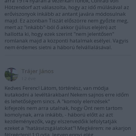
arra 1914 nyarán a vezérkari főnök, Conrad von
Hötzendorf azt válaszolta, hogy az idő múlásával az
erőviszonyok inkább az antant javára módosulnak
majd. Ez azonban Tiszát előszörre nem győzte meg,
mert az "inkább"-ból ő akkor (július elején) azt
hallotta ki, hogy ezek szerint "nem jelentősen"
romlanak majd a központi hatalmak esélyei. Vagyis
nem érdemes sietni a háború felvállalásával.
Trájer János
12 éve
Kedves Ferenc! Látom, történész, van módja
kutakodni a levéltárakban! Nekem sajnos erre időm
és lehetőségem sincs. A "komoly elemzések"
kifejezés nem arra utalnak, hogy Önt nem tartom
komolynak, arra inkább, - háború előtt az azt
kezdeményezők, vagy elszenvedőik lefolytatják
ezeket a "hatásvizsgálatokat"! Megkérem: ne akarjon
félreérteni! 1:0 oda, legyen ennyi elég.