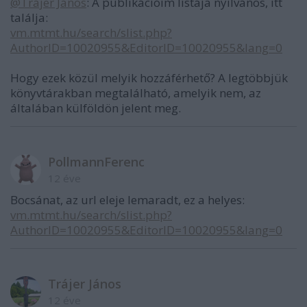
@Trájer János
: A publikációim listája nyilvános, itt
találja:
vm.mtmt.hu/search/slist.php?
AuthorID=10020955&EditorID=10020955&lang=0
Hogy ezek közül melyik hozzáférhető? A legtöbbjük
könyvtárakban megtalálható, amelyik nem, az
általában külföldön jelent meg.
PollmannFerenc
12 éve
Bocsánat, az url eleje lemaradt, ez a helyes:
vm.mtmt.hu/search/slist.php?
AuthorID=10020955&EditorID=10020955&lang=0
Trájer János
12 éve