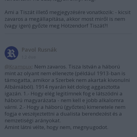
Ami a Tiszát illető megjegyzésére vonatkozik: - kicsit
zavaros a megállapítása, akkor most miről is nem
(vagy igen) győzte meg Hötzendorf Tiszát?!
Pavol Rusnák
12 éve
@Krampux
: Nem zavaros. Tisza István a háború
mint az olyant nem ellenezte (például 1913-ban is
támogatta, amikor a Szerbek nem akartak kivonulni
Albániából). 1914 nyarán két dolog aggasztotta
igazán. 1.- Hogy elég legitímnek fog e látszódni a
háború magyarázata - nem kell e jobb alkalomra
várni. 2.- Hogy a háború (győztes) kimenetele nem
fogja e veszéjeztettni a dualista berendezést és a
nemzetiségi arányokat.
Amint látni vélte, hogy nem, megnyugodot.