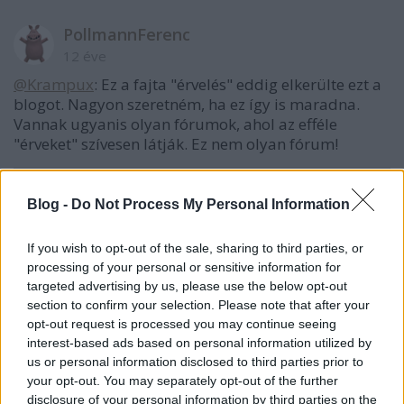
PollmannFerenc
12 éve
@Krampux
: Ez a fajta "érvelés" eddig elkerülte ezt a
blogot. Nagyon szeretném, ha ez így is maradna.
Vannak ugyanis olyan fórumok, ahol az efféle
"érveket" szívesen látják. Ez nem olyan fórum!
Blog -
Do Not Process My Personal Information
PintérTamás
12 éve
If you wish to opt-out of the sale, sharing to third parties, or
@Krampux
: Teljesen egyetértve Pollmann Ferenccel
processing of your personal or sensitive information for
a szerkesztőség nevében is kérjük ennek a
targeted advertising by us, please use the below opt-out
figyelembe vételét!
section to confirm your selection. Please note that after your
opt-out request is processed you may continue seeing
interest-based ads based on personal information utilized by
us or personal information disclosed to third parties prior to
Moticska Tihamér
your opt-out. You may separately opt-out of the further
12 éve
disclosure of your personal information by third parties on the