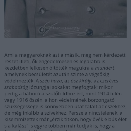
Ami a magyaroknak azt a másik, meg nem kérdezett
részét illeti, ők engedelmesen és legalább is
kezdetben lelkesen öltötték magukra a
mundért
,
amelynek becsületét azután szinte a végsőkig
védelmezték. A
szép haza
, az
ősz király
, az
ezeréves
szabadság
lózungjai sokakat megfogtak; mikor
pedig a háború a szülőföldhöz ért, mint 1914 telén
vagy 1916 őszén, a hon védelmének borzongató
szükségessége is könnyebben utat talált az eszekhez,
de még inkább a szívekhez. Persze a nincstelenek, a
kisemmizettek már „érzik titkon, hogy övék e bús élet
s a kalász”, s egyre többen már tudják is, hogy a