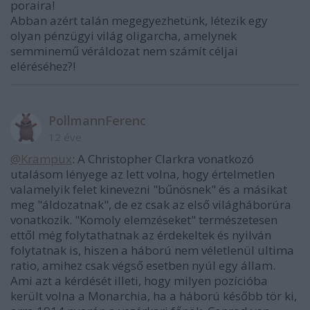
poraira!
Abban azért talán megegyezhetünk, létezik egy
olyan pénzügyi világ oligarcha, amelynek
semminemű véráldozat nem számít céljai
eléréséhez?!
PollmannFerenc
12 éve
@Krampux
: A Christopher Clarkra vonatkozó
utalásom lényege az lett volna, hogy értelmetlen
valamelyik felet kinevezni "bűnösnek" és a másikat
meg "áldozatnak", de ez csak az első világháborúra
vonatkozik. "Komoly elemzéseket" természetesen
ettől még folytathatnak az érdekeltek és nyilván
folytatnak is, hiszen a háború nem véletlenül ultima
ratio, amihez csak végső esetben nyúl egy állam.
Ami azt a kérdését illeti, hogy milyen pozícióba
került volna a Monarchia, ha a háború később tör ki,