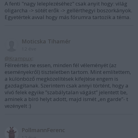
A fenti "nagy leleplezéséhez" csak anyit hogy: világ
oligarcha -> sötét erők -> gellérthegyi boszorkányok.
Egyetértek avval hogy más fórumra tartozik a téma.
Moticska Tihamér
12 éve
@Krampux
:
Félreértés ne essen, minden fél véleményét (az
eseményekről) tiszteletben tartom. Mint említettem,
a különböző megközelítések kifejtése engem is
gazdagítanak. Szerintem csak annyi történt, hogy a
vívó felek egyike ”szabálytalan vágást” jelentett be,
aminek a bíró helyt adott, majd ismét „en garde”- t
vezényelt :)
PollmannFerenc
12 éve