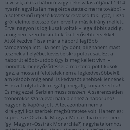
kevesek, akik a háború vagy béke válaszútjánál 1914
nyarán egyáltalán megkérdeztettek: merre tovább? –
a sötét színű útjelző követésére voksoltak. Igaz, Tisza
gróf eleinte ékesszólóan érvelt a másik irány mellett.
Érvei nagyon is logikusak voltak – legalábbis addig,
amíg nem szembesítették őket erősebb érvekkel.
Attól kezdve Tisza már a háború legfőbb
támogatója lett. Ha nem így dönt, alighanem mást
tesznek a helyébe, kevésbé skrupulózusat. Ezt a
háborút előbb-utóbb úgy is meg kellett vívni –
mondták meggyőződéssel a marcona politikusok.
Igaz, a mostani feltételek nem a legkedvezőbbek(!),
ám később még ennél is kedvezőtlenebbek lennének.
És ezzel folytatták: megállj, megállj, kutya Szerbia!
És még ezzel:
Serbien muss
sterbien
! A szerencsétlen
trónörökös szarajevói halála ehhez a háborúhoz
nagyon is kapóra jött. A tét azonban nem a
királygyilkos szerbek megbüntetése volt. Hanem ez:
képes-e az Osztrák–Magyar Monarchia (miért nem
így: Magyar–Osztrák Monarchia?) nagyhatalomhoz