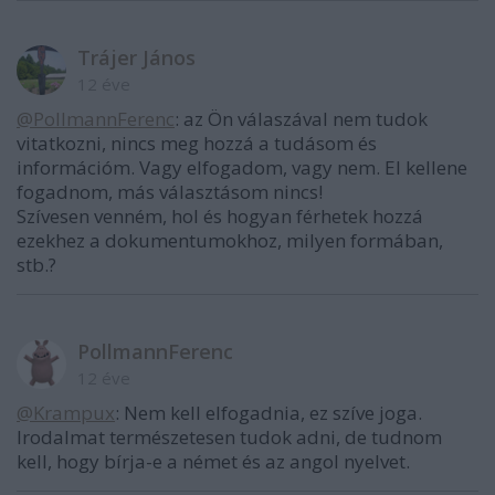
Trájer János
12 éve
@PollmannFerenc
: az Ön válaszával nem tudok
vitatkozni, nincs meg hozzá a tudásom és
információm. Vagy elfogadom, vagy nem. El kellene
fogadnom, más választásom nincs!
Szívesen venném, hol és hogyan férhetek hozzá
ezekhez a dokumentumokhoz, milyen formában,
stb.?
PollmannFerenc
12 éve
@Krampux
: Nem kell elfogadnia, ez szíve joga.
Irodalmat természetesen tudok adni, de tudnom
kell, hogy bírja-e a német és az angol nyelvet.