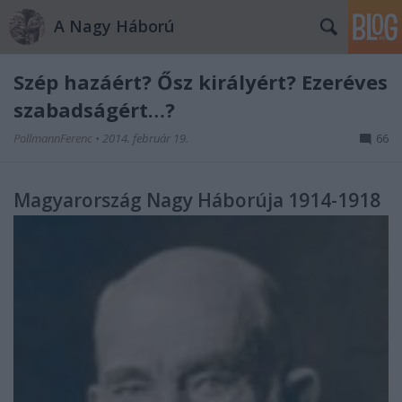
A Nagy Háború
Szép hazáért? Ősz királyért? Ezeréves
szabadságért…?
PollmannFerenc
•
2014. február 19.
66
Magyarország Nagy Háborúja 1914-1918