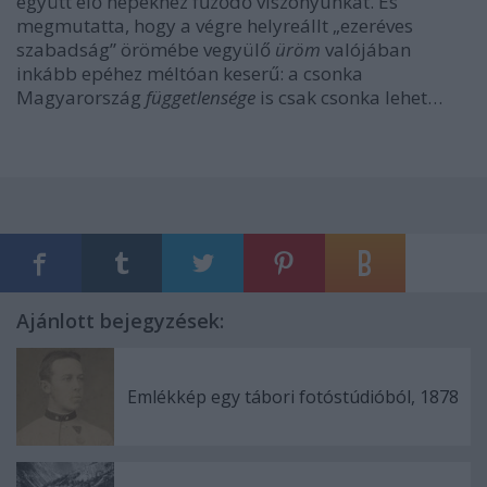
együtt élő népekhez fűződő viszonyunkat. És
megmutatta, hogy a végre helyreállt „ezeréves
szabadság” örömébe vegyülő
üröm
valójában
inkább epéhez méltóan keserű: a csonka
Magyarország
függetlensége
is csak csonka lehet…
Ajánlott bejegyzések:
Emlékkép egy tábori fotóstúdióból, 1878