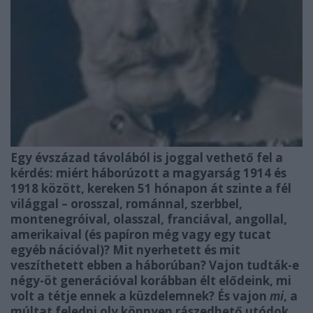
Egy évszázad távolából is joggal vethető fel a
kérdés: miért háborúzott a magyarság 1914 és
1918 között, kereken 51 hónapon át szinte a fél
világgal – orosszal, románnal, szerbbel,
montenegróival, olasszal, franciával, angollal,
amerikaival (és papíron még vagy egy tucat
egyéb nációval)? Mit nyerhetett és mit
veszíthetett ebben a háborúban? Vajon tudták-e
négy-öt generációval korábban élt elődeink, mi
volt a tétje ennek a küzdelemnek? És vajon
mi
, a
múltat feledni oly könnyen rászedhető utódok,