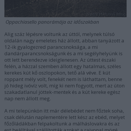
Oppachiasello panorámája az időszakban
Alig száz lépésre voltunk az úttól, melynek túlsó
oldalán nagy emeletes ház állott, abban tanyázott a
12-ik gyalogezred parancsnoksága, a mi
dandárparancsnokságunk és a mi segélyhelyünk is
ott lett berendezve ideiglenesen. Az úttest északi
felén, a házzal szemben állott egy hatalmas, széles
kerekes kút kő oszlopokon, tető alá véve. E kút
roppant mély volt, fenekét nem is láthattam, benne
jó hideg ivóvíz volt, míg ki nem fogyott, mert az úton
szakadatlanul jöttek-mentek és a kút kereke egész
nap nem állott meg.
A mi telepünkön itt már délebédet nem főztek soha,
csak délután naplementére lett kész az ebéd, melyet
főzőládákban felpakoltunk a málháslovakra és az
est beálltával szállították azokat a rajvonal mögé.