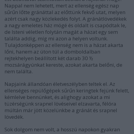
Nappal nem lehetett, mert az ellenség egész nap
sűrűn lőtte gránáttal az előttünk fekvő utat, melyen
azért csak nagy közlekedés folyt. A gránátlövedékek
a nagy emeletes ház mögé és oldalt is csapódtak le,
de Isteni véletlen folytán magát a házat egy sem
találta addig, míg mi azon a helyen voltunk.
Tulajdonképpen az ellenség nem is a házat akarta
lőni, hanem az úton túl a domboldalban
rejtekhelyen beállított két darab 30 ½
mozsárágyúnkat kereste, azokat akarta belőni, de
nem találta.
Napjaink állandóan életveszélyben teltek el. Az
ellenséges repülőgépek sűrűn keringtek fejünk felett,
kémlelve bennünket, és alighogy azokat a mi
tüzérségünk srapnel lövéseivel elzavarta, félóra
múltán már jött közelünkbe a gránát és srapnel
lövedék.
Sok dolgom nem volt, a hosszú napokon gyakran