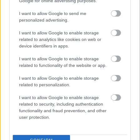
Google for online advertising purposes.
Olasz tüzérség által szétlőtt ház Görzben
I want to allow Google to send me
personalized advertising.
E nap estéjén óriási záporesőket kaptunk.
Raktárunk, konyhánk csak az erdőszélen, fedél
I want to allow Google to enable storage
nélkül volt. Sok kapkodásunk volt, míg a féltettebb
related to analytics like cookies on web or
holmikat le tudtuk teregetni úgy, ahogy sátorlappal,
device identifiers in apps.
pokrócokkal. Volt ott egy nagy hordóban
félmázsányi juhtúró a tisztek számára. A
I want to allow Google to enable storage
legénységnek nem adtak belőle, bármint kérték is, s
related to functionality of the website or app.
most az eső abba is belefolyt és kezdett
I want to allow Google to enable storage
megromlani. Később aztán már adtak mindenkinek,
related to personalization.
de akkor már nemigen kellett.
I want to allow Google to enable storage
16-án volt dolgunk a sok elázott holmit rendezni.
related to security, including authentication
Kenyérből, cvibakból, dohány neműekből igen sok
functionality and fraud prevention, and other
ment pocsékba. E napon fel is költöztünk az útszéli
user protection.
nagy házba a raktárral, hol egy kis szobában
rendeztük be azt. E napon megismerkedtem Jenei
géppuskás őrmesterrel, tenkei jó fiú, a Kis Mihályné