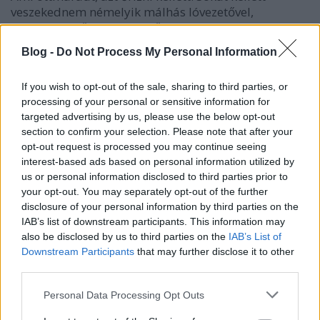
veszekednem némelyik málhás lóvezetővel,
majdnem erővel elvitték tőlem a kis szénát.
Általában helyzetemmel meg lettem volna elégedve,
Blog -
Do Not Process My Personal Information
ha a gránátlövések és az utálatos tetvek nem
háborgattak volna.
If you wish to opt-out of the sale, sharing to third parties, or
processing of your personal or sensitive information for
14-én az ágyúharcok mindkét részről erősen folytak.
targeted advertising by us, please use the below opt-out
Nagy buzgalommal keresték az olasz ütegek a mi 30
section to confirm your selection. Please note that after your
½-eseinket, melyek tőlünk mintegy 500 lépésnyire
opt-out request is processed you may continue seeing
voltak felállítva. Sűrűn vágódtak le a gránátok, óriási
interest-based ads based on personal information utilized by
fekete füstfelhőt lövellve az ég felé, milliószámra
us or personal information disclosed to third parties prior to
szórva szét a földet és kőtörmeléket. Még eddig
your opt-out. You may separately opt-out of the further
körülöttünk nem csapódtak le, de mi lesz, ha közénk
disclosure of your personal information by third parties on the
is jön? Itt nincs alagút, hogy alábújjunk. A mi
IAB’s list of downstream participants. This information may
ágyúink is erőteljesen viszonozták a tüzelést. Néha,
also be disclosed by us to third parties on the
IAB’s List of
ritkán a 30 ½-esek is elbődültek. Ennek az újfajta
Downstream Participants
that may further disclose it to other
nehéz ágyúnak rettenetes a csattanása és lövedéke.
third parties.
Mikor kirepül a gránát az ég felé álló csőből,
borzalmasan vijjogva, szinte ugatva hasítja a
Please note that this website/app uses one or more Google
Personal Data Processing Opt Outs
levegőt. Rémítő katasztrófát okozhatott ott, ahová
services and may gather and store information including but