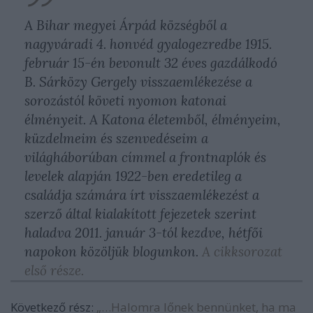
A Bihar megyei Árpád községből a
nagyváradi 4. honvéd gyalogezredbe 1915.
február 15-én bevonult 32 éves gazdálkodó
B. Sárközy Gergely visszaemlékezése a
sorozástól követi nyomon katonai
élményeit. A Katona életemből, élményeim,
küzdelmeim és szenvedéseim a
világháborúban címmel a frontnaplók és
levelek alapján 1922-ben eredetileg a
családja számára írt visszaemlékezést a
szerző által kialakított fejezetek szerint
haladva 2011. január 3-tól kezdve, hétfői
napokon közöljük blogunkon.
A cikksorozat
első része.
Következő rész:
„…Halomra lőnek bennünket, ha ma