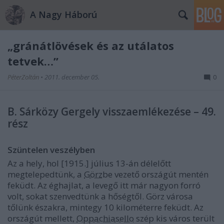
A Nagy Háború
„gránátlövések és az utálatos
tetvek…”
PéterZoltán
•
2011. december 05.
0
B. Sárközy Gergely visszaemlékezése – 49.
rész
Szüntelen veszélyben
Az a hely, hol [1915.] július 13-án délelőtt
megtelepedtünk, a
Görz
be vezető országút mentén
feküdt. Az éghajlat, a levegő itt már nagyon forró
volt, sokat szenvedtünk a hőségtől. Görz városa
tőlünk északra, mintegy 10 kilométerre feküdt. Az
országút mellett,
Oppachiasello
szép kis város terült