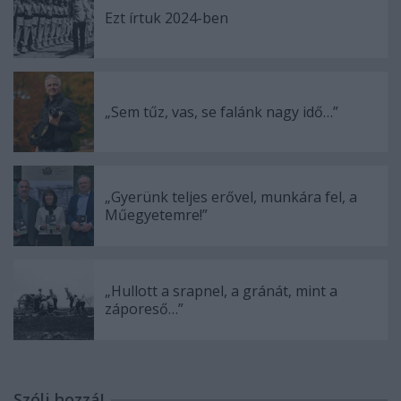
Ezt írtuk 2024-ben
„Sem tűz, vas, se falánk nagy idő…”
„Gyerünk teljes erővel, munkára fel, a
Műegyetemre!”
„Hullott a srapnel, a gránát, mint a
záporeső…”
Szólj hozzá!