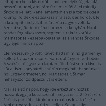
elbújtam hol a kis erdőbe, hol némelyik fügefa alá,
hosszút aludni, ami rám fért, mert fél éjjel mindig
őrködni kellett. Néha lementem én is a többiekkel a
krumpliföldekre és zsákszámra ástuk és hordtuk fel
a krumplit, melyek itt már szép nagyok voltak.
Azokat segítettem néha hámozni a konyhán. Napi
rendes foglalkozásom, segíteni a raktár körül a
málhások fel- és lepakolásánál és a rendes őrködés
úgy éjjel, mint nappal.
Élelmezésünk jó volt. Kávét ihattam mindig amennyi
kellett. Cvibakom, konzervám, dohányom volt bőven.
A szakácstól gyakran kaptam főtt húst soron kívül is,
sőt a tiszti konyháról is sűrűn megkínált bennünket
hol Ertsey őrmester, hol Kis tizedes. Sőt már
néhányszor zöldpaszulyt is ettem.
Már az első napon, hogy ide érkeztünk hoztak
hozzánk egy jó kocsi szénát, melyet én 2–2 ló részére
110 kis porcióba kiraktam a málhás lovak részére.
Ami ottmaradt, azt őrizni kellett. Sokat kellett