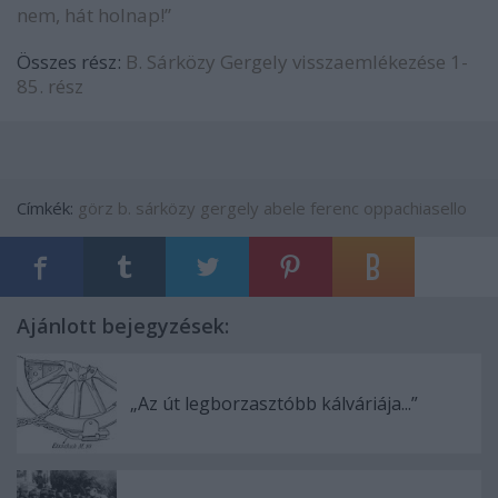
nem, hát holnap!”
Összes rész:
B. Sárközy Gergely visszaemlékezése 1-
85. rész
Címkék:
görz
b. sárközy gergely
abele ferenc
oppachiasello
Ajánlott bejegyzések:
„Az út legborzasztóbb kálváriája...”