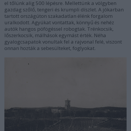
el tőlünk alig 500 lépésre. Mellettünk a völgyben
gazdag szőlő, tengeri és krumpli díszlet. A jókarban
tartott országúton szakadatlan élénk forgalom
uralkodott. Agyúkat vontattak, könnyű és nehéz
autók hangos pöfögéssel robogtak. Trénkocsik,
lőszerkocsik, málhások egymást érték. Néha
gyalogcsapatok vonultak fel a rajvonal felé, viszont
onnan hozták a sebesülteket, foglyokat.