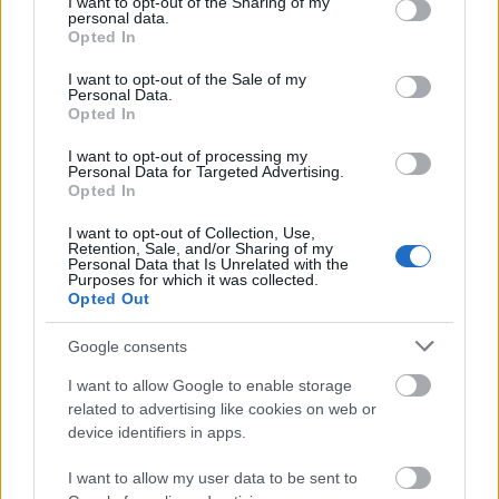
not limited to your visit or usage behaviour. You may click to
I want to opt-out of the Sharing of my
lecsapott.
personal data.
grant or deny consent to Google and its third-party tags to
Opted In
use your data for below specified purposes in below Google
Másnap, 15-én Turi bement Görzbe. Megbíztam én
consent section.
is, hogy vásároljon számomra egy inget, gatyát,
I want to opt-out of the Sale of my
Personal Data.
noteszt. Délre vissza is jött, vett, amit rábíztam.
Opted In
Elbeszélte, hogy az olaszok iszonyúan lövik Görzöt, e
szép várost, sok szép ház már romokban fekszik.
I want to opt-out of processing my
Personal Data for Targeted Advertising.
Opted In
I want to opt-out of Collection, Use,
Retention, Sale, and/or Sharing of my
Personal Data that Is Unrelated with the
Purposes for which it was collected.
Opted Out
Google consents
I want to allow Google to enable storage
related to advertising like cookies on web or
device identifiers in apps.
I want to allow my user data to be sent to