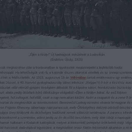
„Éljen a király!” Új hadnagyok eskütétele a Ludovikán.
(Érdekes Újság, 1915)
rcok megkezdése után a frontvonalban is igyekeztek megünnepelni a legfelsőbb hadúr
etésnapját. Ha lehetőségük volt rá, a katonák díszes oltárokat emeltek és az ünnepi szentmi
zínét is feldíszítették. Az 1915. augusztus 18-án
Volhíniában
tartott emlékmisére így emlékez
oki József, a 40. honvéd gyaloghadosztály tábori lelkésze: „
Reggel ½ 8-kor a törzshöz autó
ászlak előtt elterülő gyepes térségben állították föl a kápolna sátort, homlokzatán búzavirág
zt, alatta pedig ökörfark kóró élénksárga virágaiból »Éljen a király« felirat. Az eső folyton
getett, hol zuhogott, hol elállt, csak a nap nem akart kisütni. Azért a csapatok és a zene 9 ó
koztak és megkezdtük az istentiszteletet. Bevezetőül Ludwig ezredes olvasta fel magyar és
ven Frigyes főherceg, tábornagy napi parancsát, mely Őfelségéhez intézett üdvözlő beszéd 
óságos öreg királyunk és dicsőséges hadúrunk remek válaszát tartalmazta. A parancs kihird
 következett a szentmise, utána pedig az én dicsőítő beszédem, mely alatt kibújt a napsugár
hamar hallottam a Kodakok kattogását, melyek a lélekemelő ünnepélyt örökítették meg. Vége
ító harcosok dalárdájával egyesülve, a meghódított orosz földön felcsendült ajkainkon a mi 