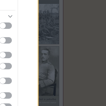
ekkor
ok
ég
nek a
a…
 a
forró
mal a
t ha e
égét
z ő
ett