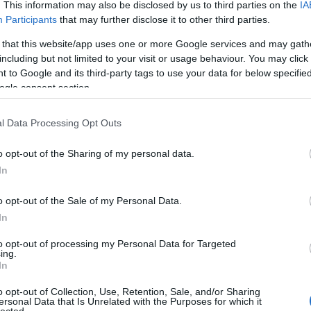
. This information may also be disclosed by us to third parties on the
IA
Hoen ezredes ünnepi beszéde a tisztikar és a legénység előtt
Participants
that may further disclose it to other third parties.
(Vasárnap Újság, 1916)
órakor ültünk le a Grosz János főhadnagy, a mi
menázsmájer
ünk által rendezett ebédhez. A
 that this website/app uses one or more Google services and may gath
enyénél Fest altábornagy Őfelségére ürítette pezsgőspoharát és ugyanazon pillanatban, mik
including but not limited to your visit or usage behaviour. You may click 
mszoros éljent kiáltottunk Őfelségére a fronton 24 nehéz gránát csapott a muszka fedezékek
 to Google and its third-party tags to use your data for below specifi
t és pusztítást zúdítva a gonosz ellenség fejére, a lövészárkokban pedig a vitéz honvédsere
szoros éljent dörgött méltó kíséretül a gyilkos ágyúzáshoz. Tekintettel a folyton esővel fen
ogle consent section.
árásra, mindjárt ebéd után hozzáfogtunk az ünnepi program további pontjaihoz.
”
ábbiakban rendeztek tiszti, altiszti és legénységi lóversenyt, melyek nevezési díja 40 koroná
l Data Processing Opt Outs
delmezett az elesett hősök özvegyei és árvái alapjának. Ezen kívül a programban szerepelt
ászás, kötélhúzás, zsákfutás
−
a beszámoló alapján
−
fergeteges jókedv közepette. A nap
ntőségét és legfőbb eredményét így összegezte Mándoki páter: „
Az őszinte jókedvnek valós
o opt-out of the Sharing of my personal data.
ás bázisa volt e nap az emberirtás fergetegének rettenetes vérözönében
.” Vacsora után ka
In
dás következett a nap zárásaként.
o opt-out of the Sale of my Personal Data.
In
to opt-out of processing my Personal Data for Targeted
ing.
In
o opt-out of Collection, Use, Retention, Sale, and/or Sharing
ersonal Data that Is Unrelated with the Purposes for which it
lected.