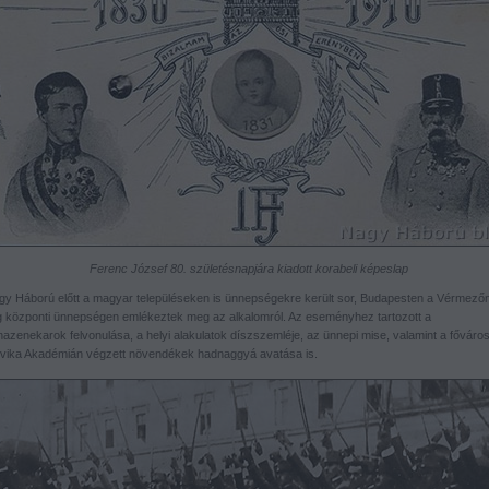
Ferenc József 80. születésnapjára kiadott korabeli képeslap
gy Háború előtt a magyar településeken is ünnepségekre került sor, Budapesten a Vérmező
g központi ünnepségen emlékeztek meg az alkalomról. Az eseményhez tartozott a
nazenekarok felvonulása, a helyi alakulatok díszszemléje, az ünnepi mise, valamint a főváro
vika Akadémián végzett növendékek hadnaggyá avatása is.