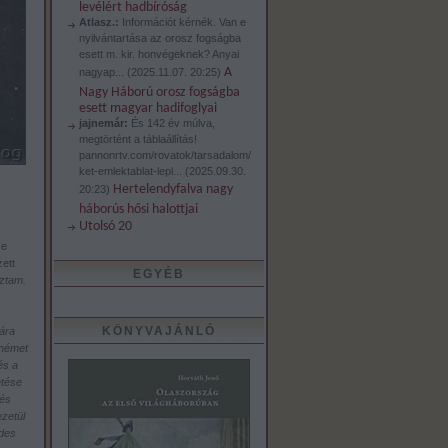
levélért hadbíróság
Atlasz.:
Információt kérnék. Van e
nyilvántartása az orosz fogságba
esett m. kir. honvégeknek? Anyai
A
nagyap...
(
2025.11.07. 20:25
)
Nagy Háború orosz fogságba
esett magyar hadifoglyai
jajnemár:
És 142 év múlva,
megtörtént a táblaállítás!
pannonrtv.com/rovatok/tarsadalom/
ket-emlektablat-lepl...
(
2025.09.30.
Hertelendyfalva nagy
20:23
)
háborús hősi halottjai
Utolsó 20
se
ett
EGYÉB
ztam.
KÖNYVAJÁNLÓ
rára
 német
és a
etése
 és
zetül
édes