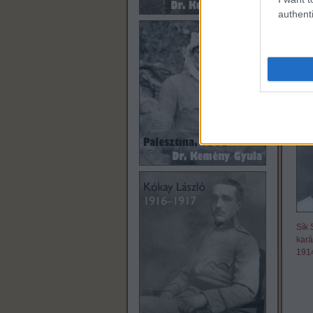
magy
authenti
1
ko
Címk
tábor
Ajánl
Sík 
kará
191