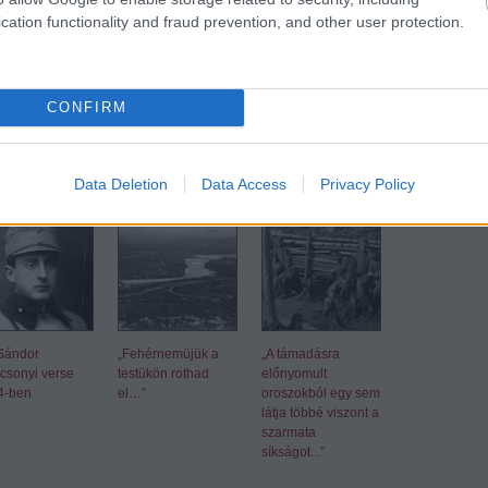
ar hazámnak!
”
cation functionality and fraud prevention, and other user protection.
mment
CONFIRM
ék:
ünnepség
ludovika akadémia
ferenc józsef
józsef főherceg
doberdó–fennsík
volhínia
mándoki
i lelkész
komen
Data Deletion
Data Access
Privacy Policy
ott bejegyzések:
Sándor
„Fehérnemüjük a
„A támadásra
csonyi verse
testükön rothad
előnyomult
4-ben
el…”
oroszokból egy sem
látja többé viszont a
szarmata
síkságot...”