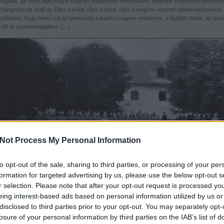
ságunk, az Isten áldd meg a magyart magasztos himnuszunk, melynek végeztével ezersze
hangozza az erdő az Éljen a király, éljen a haza, éljen a magyar nemzet! diadalkiáltásainkat.
ndhatom, hogy méltó volt az ünnepség a legelső magyar emberhez, a legfőbb hadúr, az apost
y 85-ik születésnapjához.
[…]
Not Process My Personal Information
to opt-out of the sale, sharing to third parties, or processing of your per
formation for targeted advertising by us, please use the below opt-out s
r selection. Please note that after your opt-out request is processed y
eing interest-based ads based on personal information utilized by us or
disclosed to third parties prior to your opt-out. You may separately opt-
losure of your personal information by third parties on the IAB’s list of