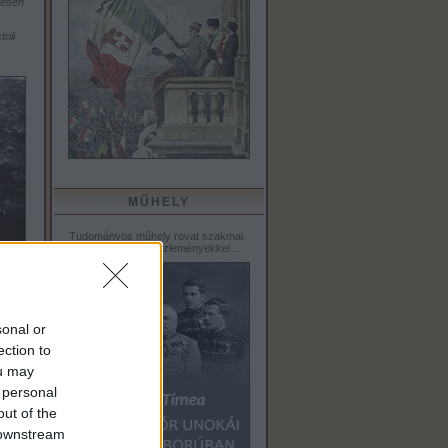
resen
oli
MŰHELY
Tudományos műhely rovat szakmai
tanulmányokkal, közleményekkel…
sonal or
ection to
ou may
 personal
out of the
 downstream