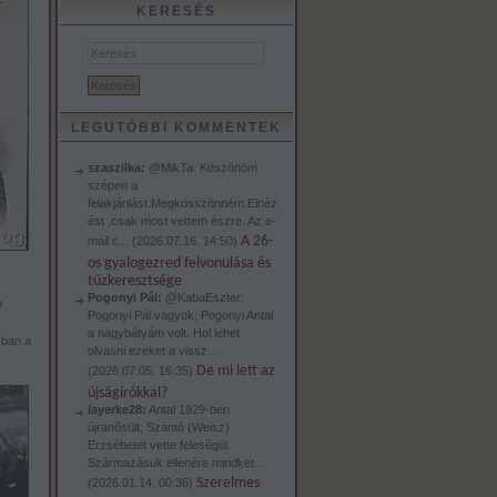
KERESÉS
LEGUTÓBBI KOMMENTEK
szaszilka:
@MikTa: Köszönöm
szépen a
felakjánlást.Megkösszönném.Elnéz
ést ,csak most vettem észre. Az e-
A 26-
mail c...
(
2026.07.16. 14:50
)
os gyalogezred felvonulása és
tűzkeresztsége
Pogonyi Pál:
@KabaEszter:
n
Pogonyi Pál vagyok, Pogonyi Antal
a nagybátyám volt. Hol lehet
sban a
olvasni ezeket a vissz...
De mi lett az
(
2026.07.05. 16:35
)
újságírókkal?
layerke28:
Antal 1929-ben
újranősült, Szántó (Weisz)
Erzsébetet vette feleségül.
Származásuk ellenére mindket...
Szerelmes
(
2026.01.14. 00:36
)