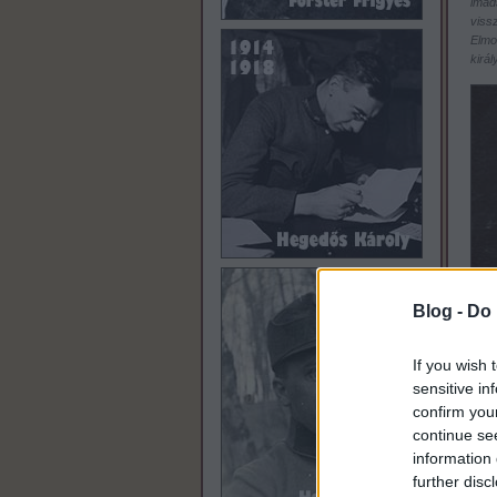
imád
vissz
Elmo
királ
Blog -
Do 
If you wish 
sensitive in
confirm you
continue se
information 
further disc