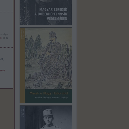
emmilyen
en
és az
ot,
erre