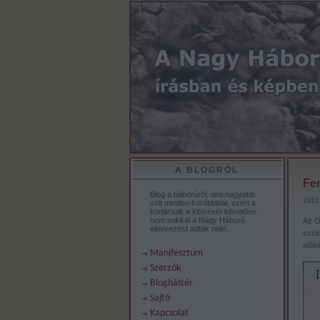
A BLOGRÓL
Fe
Blog a háborúról, ami nagyobb
2011.
volt minden korábbinál, ezért a
kortársak a kitörését követően
nem sokkal a Nagy Háború
Az O
elnevezést adták neki…
szül
elők
Manifesztum
Szerzők
Blogháttér
Sajtó
Kapcsolat