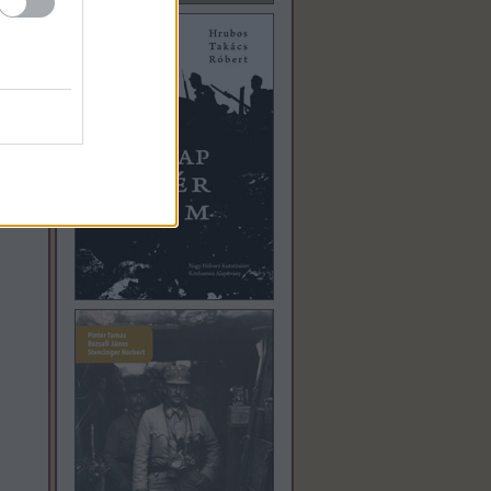
 józsef