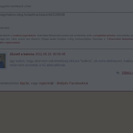
egyzés trackback címe:
/nagyhaboru.blog.hu/api/trackback/id/3159038
entek:
ászólások a
vonatkozó jogszabályok
értelmében felhasználói tartalomnak minősülnek, értük a
szolgáltatás technikai
üzemeltetője s
sséget nem vállal, azokat nem ellenőrzi. Kifogás esetén forduljon a blog szerkesztőjéhez. Részletek a
Felhasználási feltételekb
elmi tájékoztatóban
.
József a katona
2011.08.19. 00:05:48
úgy tudom, hogy ahol nem volt lehetőség ekkora "bulikra", ott extra élelmiszert, kalács
netán bort osztottak a hű alattvalóknak
Válasz 
mentezéshez
lépj be
, vagy
regisztrálj
! ‐
Belépés Facebookkal