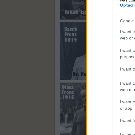
Opted 
Google 
I want t
web or d
I want t
Azt,
purpose
szem
kedv
I want 
köve
kiürí
Mona
I want t
megü
web or d
szava
Szül
I want t
kegy
óhaj
or app.
Com
közep
I want t
bölc
lássa
nagy 
I want t