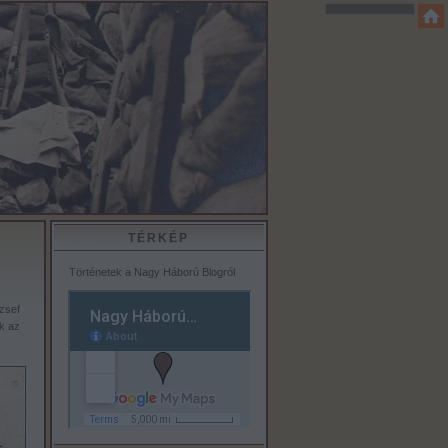
TÉRKÉP
Történetek a Nagy Háború Blogról
zsef
k az