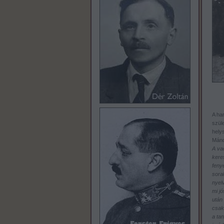
A ha
szül
helys
Mánd
A vad
keres
fenye
sora
nyel
mi j
után
csak
a tan