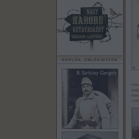
NAPLÓK, EMLÉKIRATOK
A Na
pedi
kato
Ludo