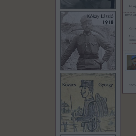
A bej
https:/
Komm
A hozz
felelő
adatvéd
Kom