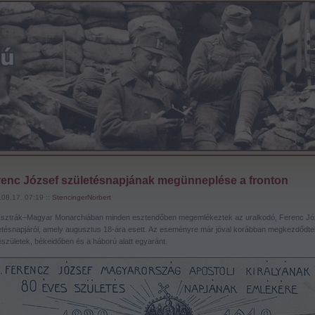
renc József születésnapjának megünneplése a fronton
08.17. 07:19 ::
StencingerNorbert
sztrák−Magyar Monarchiában minden esztendőben megemlékeztek az uralkodó, Ferenc Jó
etésnapjáról, amely augusztus 18-ára esett. Az eseményre már jóval korábban megkezdődte
észületek, békeidőben és a háború alatt egyaránt.