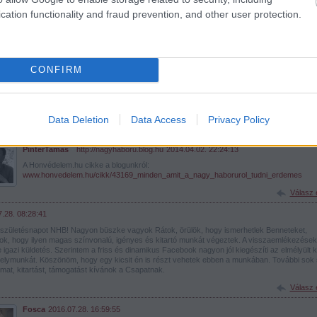
cation functionality and fraud prevention, and other user protection.
nagyhaboru(kukac)gmail.com
Válasz 
013.09.27. 10:32:14
CONFIRM
nésében minden igényt kielégítő, tartalmában magas színvonalú oldal.Rendszeres látogatója
További sikeres munkát kívánok a szerkesztőknek.Sok ilyen történelmet szerető és kutató
ra volna szükség.
ttel b.sanyi
Data Deletion
Data Access
Privacy Policy
Válasz 
PintérTamás
·
http://nagyhaboru.blog.hu
2014.04.02. 22:24:13
A Honvédelem.hu cikke a blogunkról:
www.honvedelem.hu/cikk/43169_minden_amit_a_nagy_haborurol_tudni_erdemes
Válasz 
.28. 08:28:41
 születésnapot NHB! Nagyon büszke vagyok Rátok, örülök, hogy ismerhetlek Benneteket,
lok, hogy ilyen magas színvonalú, igényes és kitartó munkát végeztek. A visszaemlékezések
 igazi küldetés. Szerintem a friss és dinamikus Facebook nagyon jól kiegészíti az elmélyült k
lymunkát. Köszönöm, hogy egy kicsit én is részt vehetek ebben a munkában. További sok s
mat, kitartást, támogatást kívánok a Csapatnak.
Válasz 
Fosca
2016.07.28. 16:59:55