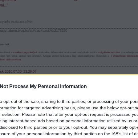
ai...”
egyzés trackback címe:
/nagyhaboru.blog.hu/api/trackback/id/2176280
entek:
ászólások a
vonatkozó jogszabályok
értelmében felhasználói tartalomnak minősülnek, értük a
szolgáltatás technikai
üzemeltetője s
sséget nem vállal, azokat nem ellenőrzi. Kifogás esetén forduljon a blog szerkesztőjéhez. Részletek a
Felhasználási feltételekb
elmi tájékoztatóban
.
ck
2010.07.30. 23:29:06
n! Már vártam, hogy induljon! A blog kinézete kifejezetten tetszik, csak így tovább. :-) Tamás,
em, hogy a digitalizáció sínen van! :-)
Not Process My Personal Information
Válasz 
PintérTamás
·
http://nagyhaboru.blog.hu
2010.08.01. 22:00:08
to opt-out of the sale, sharing to third parties, or processing of your per
formation for targeted advertising by us, please use the below opt-out s
@IronRock
: Köszönjük IronRock, igyekszünk, igyekszünk:-)
r selection. Please note that after your opt-out request is processed y
Válasz 
eing interest-based ads based on personal information utilized by us or
disclosed to third parties prior to your opt-out. You may separately opt-
er
2010.08.05. 22:57:59
losure of your personal information by third parties on the IAB’s list of
og, igényes, gratulálok!