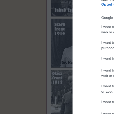
Opted 
Google 
I want t
web or d
I want t
purpose
I want 
I want t
web or d
nagyha
I want t
or app.
Natasa
I want t
I want t