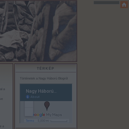
TÉRKÉP
Történetek a Nagy Háború Blogról
al a
ve
e a