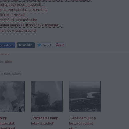
ódi állások még nincsenek...”
nós zarándoklat az Isonzónál
ékül Maczusnak…
angból ki, kavernába be
ember idejön és itt bombával fogadják…”
nélő és virágzó srapnel
omment
ék:
szerk
ott bejegyzések:
ttünk
„Rettenetes hírek
„Fehérnemüjük a
ntakoztak
jöttek hazulról”
testükön rothad
tgotthárd
el…”