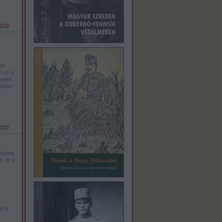
erre
 az
n ez a
udnék
letben
erre
máshol
 Itt a
t is