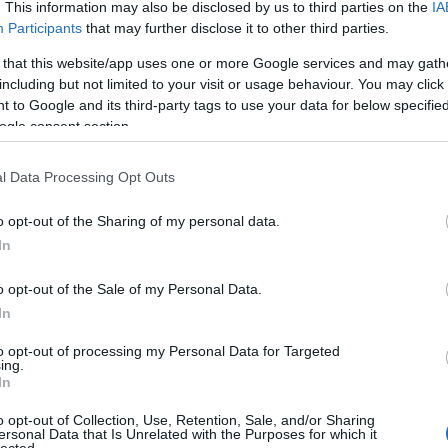
. This information may also be disclosed by us to third parties on the
IA
Válasz 
Participants
that may further disclose it to other third parties.
Babos Krisztina
·
http://nagyhaboru.blog.hu
2010.08.06. 22:49:40
 that this website/app uses one or more Google services and may gath
@Gefraiter
: Köszönjük és reméljük, hogy a jövőben állandó olvasóink között tudhatun
including but not limited to your visit or usage behaviour. You may click 
 to Google and its third-party tags to use your data for below specifi
Válasz 
ogle consent section.
Kiß B.
2010.08.27. 11:55:19
Örülök, hogy rátaláltam erre a blogra, tüzetesen fogom tanulmányozni! A szerzők ném
l Data Processing Opt Outs
munkája nem ismeretlen előttem, így biztos vagyok benne, hogy rendkívül tartalmas e
blog!
o opt-out of the Sharing of my personal data.
ságról lehet esetleg többet tudni?
In
Válasz 
PintérTamás
·
http://nagyhaboru.blog.hu
2010.08.30. 12:45:37
o opt-out of the Sale of my Personal Data.
@-kraci-
: Köszönjük a megelőlegezett bizalmat! A legfontosabb velünk kapcsolatos
In
információkat a blogról doboz linkjei alatt helyeztük el. Szívesen adunk részletesebb
tájékoztatást is, mit szeretnél tudni?
to opt-out of processing my Personal Data for Targeted
Válasz 
ing.
In
ROBIKING
2010.12.01. 01:12:40
Csodálatos ez a Blog! Nem is tudom miért nem honlap lett belőle!? :-) Igényes munkák
o opt-out of Collection, Use, Retention, Sale, and/or Sharing
cikkek olvashatóak, nagyon izgalmas témákban! Gratulálok hozzá minden alkotónak,
ersonal Data that Is Unrelated with the Purposes for which it
szerkesztőnek és cikk írónak! Szerintem sokak nevében vagyok büszke, mikor ilyen
lected.
kkel találkozom és szembesülök nagyszerű tudásukkal! Köszönjük!!!