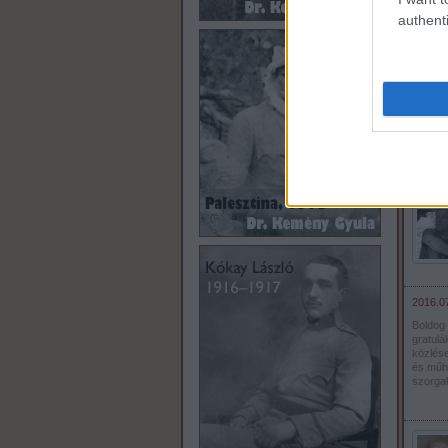
authenti
B._S.
2
Megjele
vagyok.
csapat
Üdvözle
2016.07
Boldog
gratulá
közlése
és műhe
szorgal