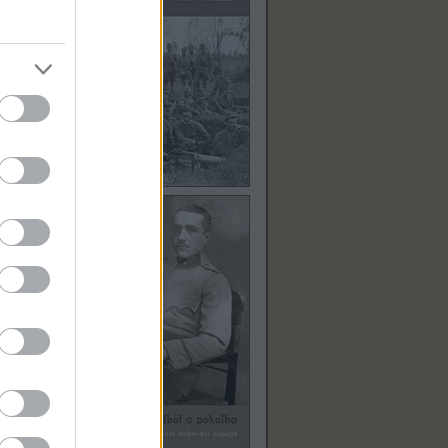
erre
t úgy
erre
erre
 Kérlek
erre