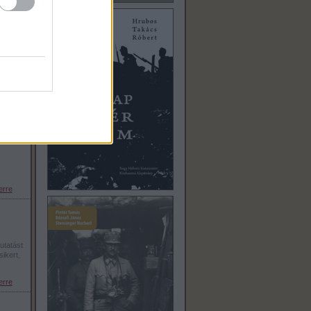
erre
erre
erre
utatást
ikert,
erre