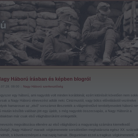
agy Háború írásban és képben blogról
.07.28. 08:00 ::
Nagy Háború szerkesztőség
 egyszer egy háború, ami nagyobb volt minden korábbinál, ezért kitörését követően nem sokk
ársak a Nagy Háború elnevezést adták neki. Cinizmustól, vagy bölcs előrelátástól vezérelve
lyek hamarosan az „első” sorszámot illesztették a világméretűvé terebélyesedett háború ne
 S miután később valóban jött egy újabb, s még nagyobb összecsapás, a Nagy Háborút a
bbiakban már csak első világháborúként emlegették.
lnevezés megváltozása ellenére az első világháború a magyarság számára kiemelkedő
ntőségű „Nagy Háború” maradt: végkimenetele sorsdöntően meghatározta egész XX. századi
énelmét, s következményei a mai napig hatnak. Blogunkban ezzel a tragikus végkimenetelű, d