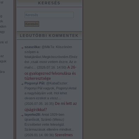
al
KERESÉS
ág
ek
nden
Nagy
LEGUTÓBBI KOMMENTEK
nk el
szaszilka:
@MikTa: Köszönöm
szépen a
 az
felakjánlást.Megkösszönném.Elnéz
maguk
ést ,csak most vettem észre. Az e-
A 26-
mail c...
(
2026.07.16. 14:50
)
ára
os gyalogezred felvonulása és
tűzkeresztsége
Pogonyi Pál:
@KabaEszter:
Pogonyi Pál vagyok, Pogonyi Antal
a nagybátyám volt. Hol lehet
olvasni ezeket a vissz...
De mi lett az
(
2026.07.05. 16:35
)
újságírókkal?
layerke28:
Antal 1929-ben
újranősült, Szántó (Weisz)
Erzsébetet vette feleségül.
Származásuk ellenére mindket...
Szerelmes
(
2026.01.14. 00:36
)