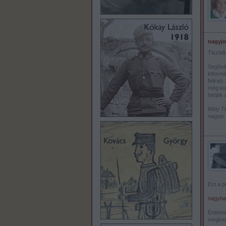
nagyjo
Tisztel
Segítsé
informá
felirat
még kut
tartják
Mély Tis
nagyjo
Ezt a p
nagyhab
Érdemes
megkere