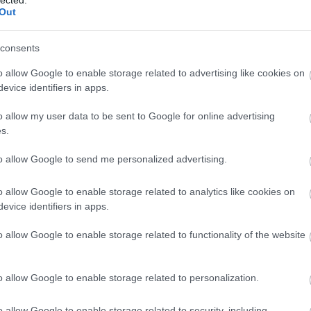
Out
Válasz 
PintérTamás
·
http://nagyhaboru.blog.hu
2010.12.01. 01:35:10
consents
@ROBIKING
: Köszönjük az elismerő szavakat. Azért választottuk a blog formát, mer
éreztük, hogy ezzel személyesebb, közvetlenebb kommunikációs lehetőséget tudunk
o allow Google to enable storage related to advertising like cookies on
teremteni az olvasóinkkal.
evice identifiers in apps.
Válasz 
ROBIKING
2010.12.02. 12:19:51
o allow my user data to be sent to Google for online advertising
Rengeteg fényképem van a témával, sőt, a közvetlen témákkal kapcsolatban is. Hogy
s.
lehetne azokat feltölteni? Köszönöm!
Válasz 
to allow Google to send me personalized advertising.
Babos Krisztina
·
http://nagyhaboru.blog.hu
2010.12.02. 17:36:20
o allow Google to enable storage related to analytics like cookies on
@ROBIKING
: Kedves Robiking, köszönjük és örömmel fogadjuk a felajánlást. Kérem /
írj(on) nekünk a következő szerkesztőségi címre, hogy felvehessük a közvetlen
evice identifiers in apps.
kapcsolatot:
boru(kukac)gmail.hu
o allow Google to enable storage related to functionality of the website
Válasz 
o allow Google to enable storage related to personalization.
Babos Krisztina
·
http://nagyhaboru.blog.hu
2010.12.02. 17:56:48
@ROBIKING
: Bocsánat, elírtam a címet. Helyesen:
o allow Google to enable storage related to security, including