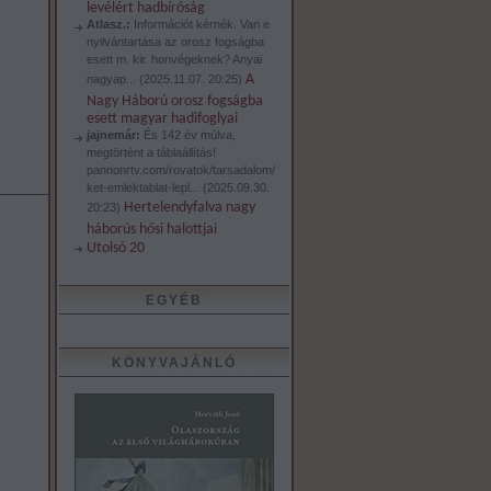
levélért hadbíróság
Atlasz.:
Információt kérnék. Van e
nyilvántartása az orosz fogságba
esett m. kir. honvégeknek? Anyai
A
nagyap...
(
2025.11.07. 20:25
)
Nagy Háború orosz fogságba
esett magyar hadifoglyai
jajnemár:
És 142 év múlva,
megtörtént a táblaállítás!
pannonrtv.com/rovatok/tarsadalom/
ket-emlektablat-lepl...
(
2025.09.30.
Hertelendyfalva nagy
20:23
)
háborús hősi halottjai
Utolsó 20
EGYÉB
KÖNYVAJÁNLÓ