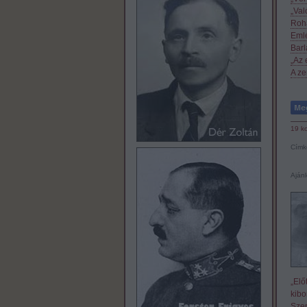
„Val
Roha
Eml
Barl
„Az 
A ze
19
k
Címk
Ajánl
„Elő
kibo
Szen