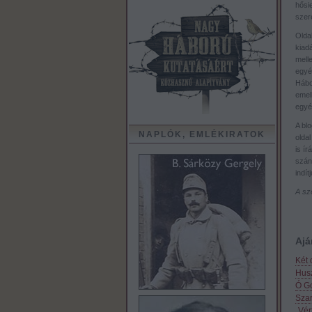
hősi
szer
Olda
kiad
mell
egyéb
Hábo
emel
egyé
A blo
NAPLÓK, EMLÉKIRATOK
oldal
is í
szán
indít
A sz
Ajá
Két 
Hus
Ó Go
Szar
„Vér