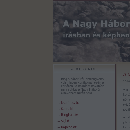
A BLOGRÓL
A N
Blog a háborúról, ami nagyobb
2010
volt minden korábbinál, ezért a
kortársak a kitörését követően
nem sokkal a Nagy Háború
Volt
elnevezést adták neki…
kort
néme
Manifesztum
elé.
Szerzők
tová
Blogháttér
Az e
Sajtó
jele
Kapcsolat
tört