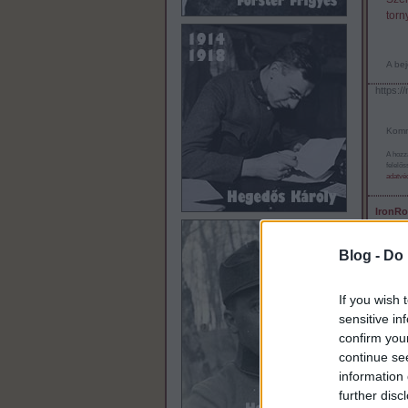
torny
A bej
https:/
Komm
A hozz
felelő
adatvéd
IronRo
És, ige
is üzen
Blog -
Do 
If you wish 
sensitive in
confirm you
continue se
information 
Gefrait
further disc
Jó a bl