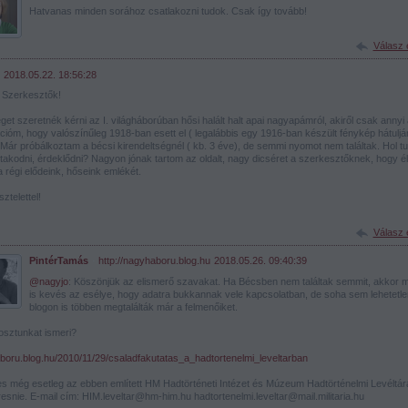
Hatvanas minden sorához csatlakozni tudok. Csak így tovább!
Válasz 
2018.05.22. 18:56:28
t Szerkesztők!
get szeretnék kérni az I. világháborúban hősi halált halt apai nagyapámról, akiről csak annyi
cióm, hogy valószínűleg 1918-ban esett el ( legalábbis egy 1916-ban készült fénykép hátuljá
). Már próbálkoztam a bécsi kirendeltségnél ( kb. 3 éve), de semmi nyomot nem találtak. Hol t
akodni, érdeklődni? Nagyon jónak tartom az oldalt, nagy dicséret a szerkesztőknek, hogy é
 a régi elődeink, hőseink emlékét.
ztelettel!
Válasz 
PintérTamás
·
http://nagyhaboru.blog.hu
2018.05.26. 09:40:39
@nagyjo
: Köszönjük az elismerő szavakat. Ha Bécsben nem találtak semmit, akkor 
is kevés az esélye, hogy adatra bukkannak vele kapcsolatban, de soha sem lehetetlen.
blogon is többen megtalálták már a felmenőiket.
osztunkat ismeri?
oru.blog.hu/2010/11/29/csaladfakutatas_a_hadtortenelmi_leveltarban
 még esetleg az ebben említett HM Hadtörténeti Intézet és Múzeum Hadtörténelmi Levéltárá
snie. E-mail cím: HIM.leveltar@hm-him.hu hadtortenelmi.leveltar@mail.militaria.hu