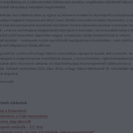
es helytállásban és a kiélezett emberi léthelyzetek humánus megélésében bővelkedő háborúv
etnénk Olvasóinkat mélyebben megismertetni.
lunknak nem véletlenül adtuk az egykor az Atheneum Irodalmi és Nyomdai Részvénytársas
ásában megjelent kötetsorozatot idéző címet: döntően hosszabb-rövidebb írásműveket, s ez
ett képi dokumentumokat szeretnénk közzétenni. Ezeken túlmenően azonban szeretnénk mi
, a mai kor technikájával megjeleníthető információt is közreadni, ami színesebbé teheti a 
rúról szóló ismereteket. Alapvetően magyar vonatkozású témák közlését tűztük ki célként,
lett azonban – reményeink szerint egyre bővülő tagságunknak köszönhetően – nem zárkózu
b első világháborús témák elől sem.
g indítói és szerkesztői a Nagy Háború szenvedélyes rajongói és kutatói, akik szeretnék, ha
 látogatói is megismerhetnék érdeklődésük tárgyát, s észrevételeikkel, saját történeteikkel 
rásának aktív részeseivé válnának. Az oldal létrehozását közösségteremtő vállalkozásnak is
tuk. A fentiek reményében 2010. július 28-án, a Nagy Háború kitörésének 96. évfordulóján útj
juk blogunkat.
erkesztők
nlott cikkeink
dal a Doberdóról
zárroham a Csíki-havasokban
rizia, légy átkozott!
ajevói variációk – 7/1. rész
t fognak szarni, ha nem azt csinálják, amit én parancsolok!”